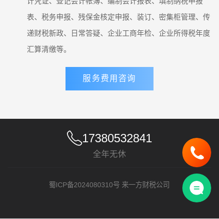
计凭证、登记会计帐簿、编制会计报表、填制纳税申报
表、税务申报、残保金核定申报、装订、密集柜管理、传
递财税新政、日常答疑、企业工商年检、企业所得税年度
汇算清缴等。
服务费用咨询
17380532841
全年无休
蜀ICP备2024080310号
来一方财税公司