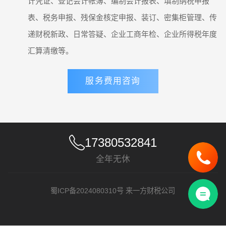
计凭证、登记会计帐簿、编制会计报表、填制纳税申报
表、税务申报、残保金核定申报、装订、密集柜管理、传
递财税新政、日常答疑、企业工商年检、企业所得税年度
汇算清缴等。
服务费用咨询
17380532841
全年无休
蜀ICP备2024080310号
来一方财税公司