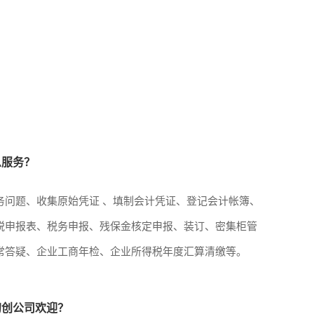
么服务？
务问题、收集原始凭证 、填制会计凭证、登记会计帐簿、
税申报表、税务申报、残保金核定申报、装订、密集柜管
常答疑、企业工商年检、企业所得税年度汇算清缴等。
初创公司欢迎？