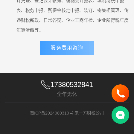
计凭证、登记会计帐簿、编制会计报表、填制纳税申报
表、税务申报、残保金核定申报、装订、密集柜管理、传
递财税新政、日常答疑、企业工商年检、企业所得税年度
汇算清缴等。
服务费用咨询
17380532841
全年无休
蜀ICP备2024080310号
来一方财税公司