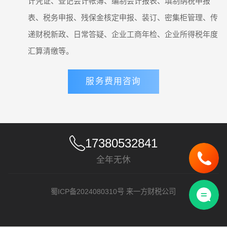
计凭证、登记会计帐簿、编制会计报表、填制纳税申报
表、税务申报、残保金核定申报、装订、密集柜管理、传
递财税新政、日常答疑、企业工商年检、企业所得税年度
汇算清缴等。
服务费用咨询
17380532841
全年无休
蜀ICP备2024080310号
来一方财税公司