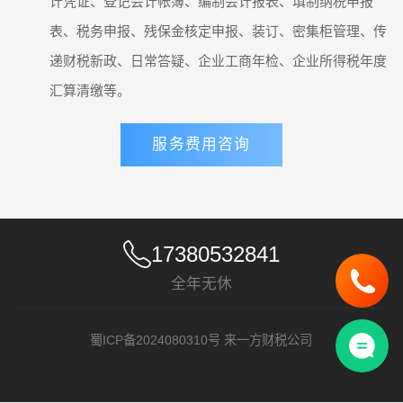
计凭证、登记会计帐簿、编制会计报表、填制纳税申报
表、税务申报、残保金核定申报、装订、密集柜管理、传
递财税新政、日常答疑、企业工商年检、企业所得税年度
汇算清缴等。
服务费用咨询
17380532841
全年无休
蜀ICP备2024080310号
来一方财税公司