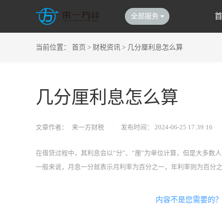
全部服务
当前位置：
首页
>
财税资讯
>
几分厘利息怎么算
几分厘利息怎么算
文章作者：
来一方财税
|
发布时间：
2024-06-25 17:39:16
在借贷过程中，其利息会以“分”、“厘”为单位计算，但是大多数
一般来说，月息一分就表示月利率为百分之一，年利率则为百分之十
内容不是您需要的