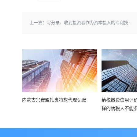
上一篇：
写分录、收到投资者作为资本投入的专利技术一项、双方确认的价值为120000元
内蒙古兴安盟扎赉特旗代理记账
纳税缴费信用评
样的纳税人不能
费信用评价？