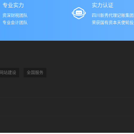
专业实力
实力认证
资深财税团队
四川新秀代理记账集团
专业会计团队
荣获国有资本天使轮投资
网站建设
全国服务