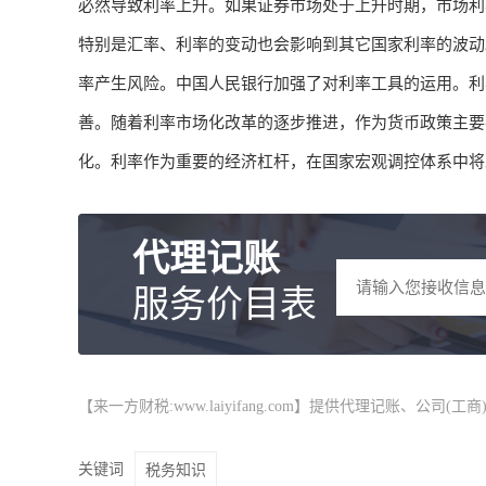
必然导致利率上升。如果证券市场处于上升时期，市场利
特别是汇率、利率的变动也会影响到其它国家利率的波动
率产生风险。中国人民银行加强了对利率工具的运用。利
善。随着利率市场化改革的逐步推进，作为货币政策主要
化。利率作为重要的经济杠杆，在国家宏观调控体系中将
代理记账
服务价目表
【来一方财税:www.laiyifang.com】提供
代理记账
、公司(工
关键词
税务知识