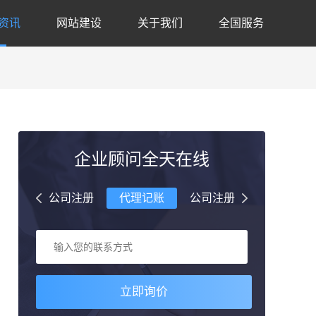
资讯
网站建设
关于我们
全国服务
企业顾问全天在线
理记账
公司注册
代理记账
公司注册
代理记账
立即询价