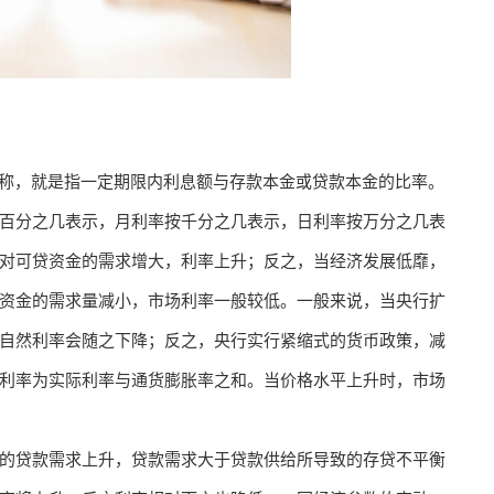
简称，就是指一定期限内利息额与存款本金或贷款本金的比率。
百分之几表示，月利率按千分之几表示，日利率按万分之几表
对可贷资金的需求增大，利率上升；反之，当经济发展低靡，
资金的需求量减小，市场利率一般较低。一般来说，当央行扩
自然利率会随之下降；反之，央行实行紧缩式的货币政策，减
利率为实际利率与通货膨胀率之和。当价格水平上升时，市场
的贷款需求上升，贷款需求大于贷款供给所导致的存贷不平衡