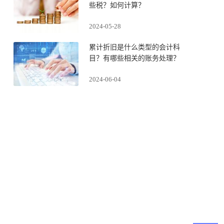
些税？如何计算？
2024-05-28
累计折旧是什么类型的会计科
目？有哪些相关的账务处理？
2024-06-04