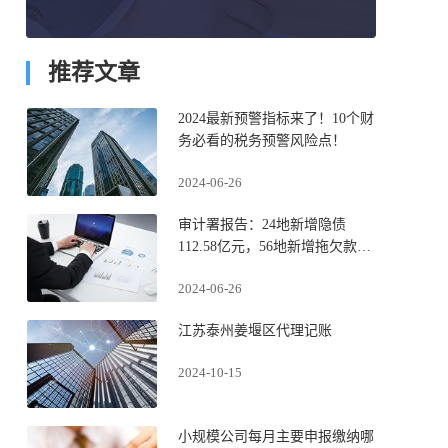
推荐文章
2024最新预警指标来了！10个财
务必看的税务预警风险点！
2024-06-26
审计署报告：24地新增隐债
112.58亿元，56地新增拖欠款
76.31亿元
2024-06-26
江苏泰州姜堰区代理记账
2024-10-15
小规模公司每月主要申报缴纳哪