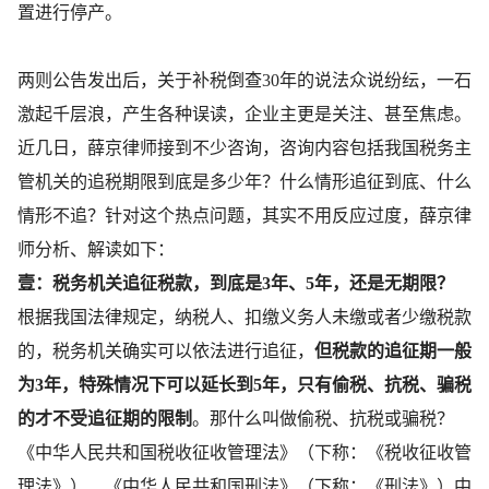
置进行停产。
两则公告发出后，关于补税倒查30年的说法众说纷纭，一石
激起千层浪，产生各种误读，企业主更是关注、甚至焦虑。
近几日，薛京律师接到不少咨询，咨询内容包括我国税务主
管机关的追税期限到底是多少年？什么情形追征到底、什么
情形不追？针对这个热点问题，其实不用反应过度，薛京律
师分析、解读如下：
壹：
税务机关追征税款，到底是3年、5年，还是无期限？
根据我国法律规定，纳税人、扣缴义务人未缴或者少缴税款
的，税务机关确实可以依法进行追征，
但
税款的追征期一般
为3年，特殊情况下可以延长到5年，只有偷税、抗税、骗税
的才不受追征期的限制
。那什么叫做偷税、抗税或骗税？
《中华人民共和国税收征收管理法》（下称：《税收征收管
理法》）、《中华人民共和国刑法》（下称：《刑法》）中