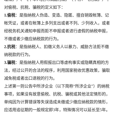
对偷税、抗税、骗税的定义如下：
1.偷税
：是指纳税人伪造、变造、隐匿、擅自销毁帐簿、记
帐凭证，或者在帐簿上多列支出或者不列、少列收入，或者
经税务机关通知申报而拒不申报或者进行虚假的纳税申报，
不缴或者少缴应纳税款的行为。
2.抗税
：是指纳税人、扣缴义务人以暴力、威胁方法拒不缴
纳税款的行为。
3.骗税
：是指纳税人用假报出口等虚构事实或隐瞒真相的方
法，经过公开的合法的程序，利用国家税收优惠政策，骗取
减免税或者出口退税的行为。
上述第一则公告中所涉企业（以下简称“所涉企业”）的纳税
事项，如果没有故意偷税、抗税、骗税或其他法定情形的，
单纯因为计算错误等失误造成未缴或少缴应纳税款的情形，
应适用追征期的一般规定即3年，特殊情况可以延长至5年。