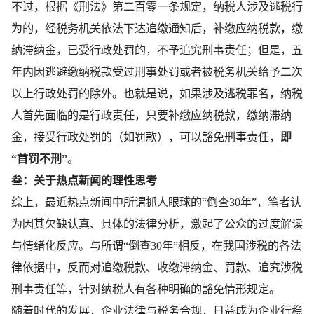
不过，根据《刑法》第二百零一条规定，纳税人涉及逃税行
为的，经税务机关依法下达追缴通知后，补缴应纳税款，缴
纳滞纳金，已受行政处罚的，不予追究刑事责任；但是，五
年内因逃避缴纳税款受过刑事处罚或者被税务机关给予二次
以上行政处罚的除外。也就是说，如果涉及逃税罪名，纳税
人首先面临的是行政责任，只要补缴应纳税款，缴纳滞纳
金，接受行政处罚的（如罚款），可以豁免刑事责任，
即
“首罚不刑”
。
叁：
关于热点新闻的理性思考
综上，最近热点新闻中所谓抓人眼球的“倒查30年”，笔者认
为因其欠缺认真、具体的法律分析，激起了公众的过度解读
与情绪化反应。与所谓“倒查30年”相反，在我国涉税的各法
律依据中，反而对追缴税款、收缴滞纳金、罚款、追究涉税
刑事责任等，针对纳税人有各种明确的豁免情形规定。
随着时代的发展，企业法律与税务合规，日益成为企业行稳