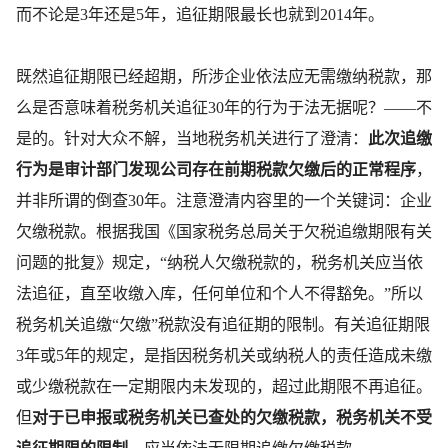
而不论是3年还是5年，追征期限最长也就到2014年。
既然追征期限已经超期，所涉企业依法应无需缴纳税款，那
么是否意味着税务机关追征30年的行为于法无据呢？——不
是的。针对大众不解，当地税务机关进行了澄清：
此次追缴
行为是审计部门发现公司存在前期税款欠缴后的正常程序
，
并非所谓的倒查30年。注意澄清内容里的一个关键词：企业
欠缴税款。根据我国《国家税务总局关于欠税追缴期限有关
问题的批复》规定，“纳税人欠缴税款的，税务机关应当依
法追征，直至收缴入库，任何单位和个人不得豁免。”所以
税务机关追缴“欠缴”税款没有追征期的限制。有关追征期限
3年或5年的规定，是指因税务机关或纳税人的责任造成未缴
或少缴税款在一定期限内未发现的，超过此期限不再追征。
但
对于已申报或税务机关已查处的欠缴税款
，税务机关不受