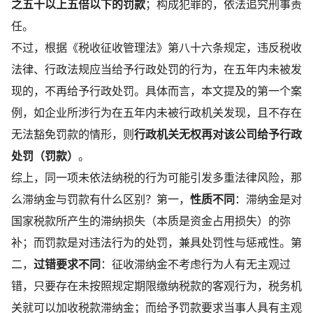
之五十以上五倍以下的罚款
；构成犯罪的，依法追究刑事责
任。
不过，根据《税收征收管理法》第八十六条规定，违反税收
法律、行政法规应当给予行政处罚的行为，在五年内未被发
现的，不再给予行政处罚。具体而言，本文提及的第一个案
例，如企业所涉行为在五年内未被行政机关发现，且不存在
无法豁免罚款的情形，则
行政机关无权再对该公司给予行政
处罚（罚款）
。
综上，同一项未依法纳税的行为可能引发多重法律风险，那
么滞纳金与罚款有什么区别？第一，
性质不同
：滞纳金是对
国家税款所产生的滞纳损失（本质是资金占用损失）的弥
补；而罚款是对违法行为的处罚，兼具处罚性与惩戒性。第
二，
过错要求
不同
：征收滞纳金不考虑行为人有无主观过
错，只要存在未按照规定期限缴纳税款的客观行为，税务机
关就可以加收税款滞纳金；而给予罚款要求当事人具有主观