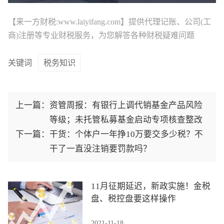
【来一方财税:www.laiyifang.com】提供
代理记账
、公司(工
商)注册等专业财税服务，为您解答各种财税疑难问题
关键词
税务知识
上一篇：
资管周报：有银行上调代销基金产品风险
等级；未托管私募基金启动专项核查整改
下一篇：
干货：个体户一年挣10万要交多少税？不
干了一直没注销要罚款吗？
11月征期延迟，新政实施！金税
盘、税控盘要这样操作
2021-11-18