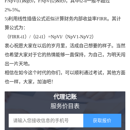
FNpV(i1)&gt;0，FNpV(i2)&lt;0，其中i2-il一般不超过
2%-5%。
5)利用线性插值公式近似计算财务内部收益率FIRR。其计
算公式为：
（FIRR-i1）/（i2-i1）=NpVl/（NpV1-NpV2）
衷心祝愿大家在以后的岁月里，活成自己想要的样子。当然
也希望大家对于它的热情能够一直保持，为自己，为明天闯
出一片天地。
相信在如今这个时代的你们，可以顺利通过考试，其他方面
也一样，大家，加油吧！
代理记账
服务价目表
获取报价