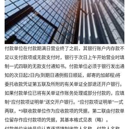
付款单位在付款期满日营业终了之前，其银行账户内存款不
足以支付款项或无款支付时，银行于次日上午开始营业时填
制一式四联的无款支付通知书。付款单位必须于银行发出通
知的次日起2日内(到期日通例假日顺延，邮寄的加邮程)将
委托收款凭证第五联及所附的有关单证全部退还开户银行。
如果付款单位已将有关单证作账务处理或部分付款的，应填
制“应付款项证明单”送交开户银行。“应付款项证明单”一式
两联，*9联收款单位作为应收款项的凭据，第二联由付款单
位留存作应付款项的凭据，其基本格式见表（略）。
付款单位出纳员应认真逐项填制收款人名称、付款人名称、