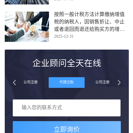
按照一般计税方法计算缴纳增值
税的纳税人，因销售折让、中止
或者退回而退还给购买方的增值
2025-12-31
税税额，应如何处理？
企业顾问全天在线
账
公司注册
代理记账
公司注册
立即询价