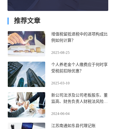
推荐文章
增值税留抵退税中的进项构成比
例如何计算？
2025-08-25
个人养老金个人缴费应于何时享
受税前扣除优惠？
2025-03-10
新公司法涉及公司老板股东、董
监高、财务负责人财税法风险的
新政解读及其防控之策及债权人
2024-06-04
追究股东赔偿责任之道
江苏南通如东县代理记账