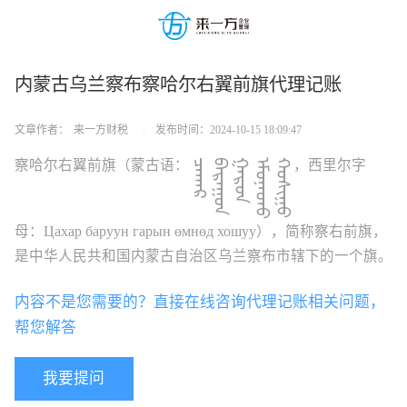
内蒙古乌兰察布察哈尔右翼前旗代理记账
文章作者：
来一方财税
|
发布时间：
2024-10-15 18:09:47
察哈尔右翼前旗（蒙古语：
ᠴᠠᠬᠠᠷ
ᠪᠠᠷᠠᠭᠤᠨ
ᠭᠠᠷᠤᠨ
ᠡᠮᠦᠨᠡᠳᠦ
ᠬᠣᠰᠢᠭᠤ
，西里尔字
母：
Цахар баруун гарын өмнөд хошуу
），简称察右前旗，
是中华人民共和国内蒙古自治区乌兰察布市辖下的一个旗。
内容不是您需要的？直接在线咨询代理记账相关问题，
帮您解答
我要提问