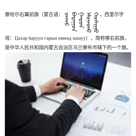
察哈尔右翼前旗（蒙古语：
ᠴᠠᠬᠠᠷ
ᠪᠠᠷᠠᠭᠤᠨ
ᠭᠠᠷᠤᠨ
ᠡᠮᠦᠨᠡᠳᠦ
ᠬᠣᠰᠢᠭᠤ
，西里尔字
母：
Цахар баруун гарын өмнөд хошуу
），简称察右前旗，
是中华人民共和国内蒙古自治区乌兰察布市辖下的一个旗。