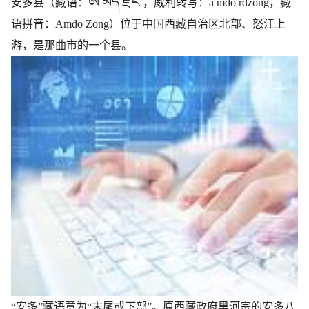
ཨ་མདོ་རྫོང་
安多县（藏语：
，威利转写：
a mdo rdzong
，藏
语拼音：
Amdo Zong
）位于中国西藏自治区北部、怒江上
游，是那曲市的一个县。
“安多”藏语意为“末尾或下部”。原西藏政府黑河宗的安多八