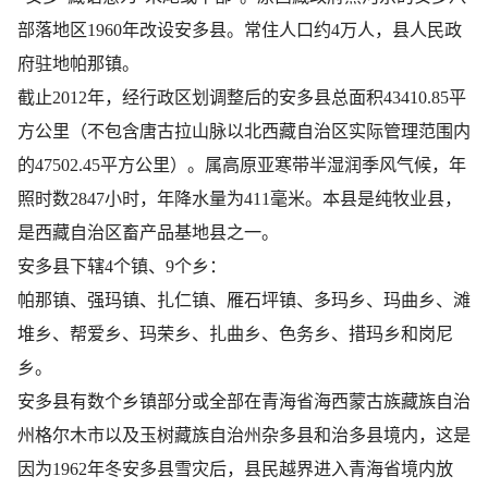
部落地区1960年改设安多县。常住人口约4万人，县人民政
府驻地帕那镇。
截止2012年，经行政区划调整后的安多县总面积43410.85平
方公里（不包含唐古拉山脉以北西藏自治区实际管理范围内
的47502.45平方公里）。属高原亚寒带半湿润季风气候，年
照时数2847小时，年降水量为411毫米。本县是纯牧业县，
是西藏自治区畜产品基地县之一。
安多县下辖4个镇、9个乡：
帕那镇、​强玛镇、​扎仁镇、​雁石坪镇、​多玛乡、​玛曲乡、​滩
堆乡、​帮爱乡、​玛荣乡、​扎曲乡、​色务乡、​措玛乡和岗尼
乡。
安多县有数个乡镇部分或全部在青海省海西蒙古族藏族自治
州格尔木市以及玉树藏族自治州杂多县和治多县境内，这是
因为1962年冬安多县雪灾后，县民越界进入青海省境内放