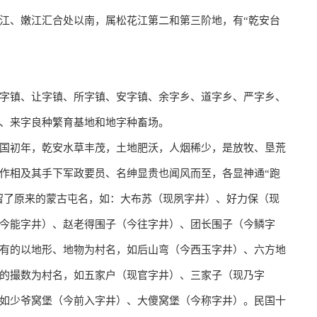
江、嫩江汇合处以南，属松花江第二和第三阶地，有“乾安台
字镇、​让字镇、​所字镇、​安字镇、​余字乡、​道字乡、​严字乡、​
场、​来字良种繁育基地和地字种畜场。
国初年，乾安水草丰茂，土地肥沃，人烟稀少，是放牧、垦荒
作相及其手下军政要员、名绅显贵也闻风而至，各显神通“跑
保留了原来的蒙古屯名，如：大布苏（现夙字井）、好力保（现
今能字井）、赵老得围子（今往字井）、团长围子（今鳞字
有的以地形、地物为村名，如后山弯（今西玉字井）、六方地
的撮数为村名，如五家户（现官字井）、三家子（现乃字
如少爷窝堡（今前入字井）、大傻窝堡（今称字井）。民国十