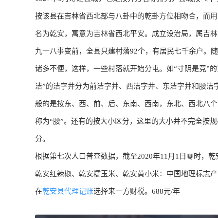
按该县在吉林省西北部与八卦中的乾卦方位相吻合，而用其
名为乾安，寓意为吉林省西北平安。成立设治局，属吉林
九一八事变前，全县只建村落92个，有居民七千余户。
诸多不便，这样，一些村落就开始分屯。如“寸阴是竞”
洁”的洁字井分为前洁字井、西洁字井、东洁字井和腰洁
般的是按东、西、前、后、东南、西南，东北、西北八个
称为“腰”。还有的按大小区分，这里的大小并不完全按
分。
根据第七次人口普查数据，截至2020年11月1日零时，乾安
乾安红辣椒、乾安糯玉米、乾安黄小米：中国地理标志产
在
乾安县代理记账
选择来一方财税。688元/年