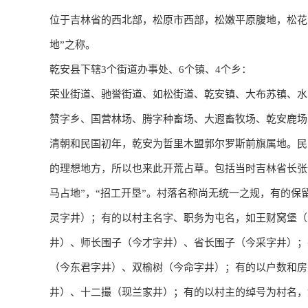
位于吉林省的西北部，松原市西部，松嫩平原腹地，松花
地”之称。
乾安县下辖3个街道办事处、6个镇、4个乡：
荣业街道、​驰誉街道、​如松街道、​乾安镇、​大布苏镇、​水
赞字乡、​国营林场、​腾字种畜场、​大遐畜牧场、​乾安鹿
清朝和民国初年，乾安为哲里木盟郭尔罗斯前旗属地。民
的理想地方，所以也来此开荒占草。包括当时吉林省长张
马占地”，“招工开垦”。村落名称尚无统一之规，有的
灵字井）；有的以村主名字、职务为屯名，如王财窝堡（
井）、师长围子（今才字井）、省长围子（今采字井）；
（今东君字井）、双榆树（今命字井）；有的以户数和房
井）、十二撮（现兰家井）；有的以村主的绰号为村名，