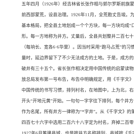
五年四月（1926年）经吉林省长张作相与郭尔罗斯前
前西部蒙荒，设县治理。1926年11月，全荒勘丈告竣
基本格局，把全县土地划成一个个方块，每一方块均成“口
形。每一方地称为井方。丈量后，全县共划整井二百七十
（每垧长、宽各6·6华里）。因当时采用“跑马占荒”的
量时，延边界留下了不少无法成方的土地。于是，成方的土
破井有三十五个。省长张作相决定用中国传统的启蒙读物
放总局发布第一号布告，布告中明确规定，用《千字文》
中国传统的书写习惯，排列村名，在地图中，上为北，右
开头“开地元黄”开始。一句句一字字往下排列，每个井方
作为名尾，所有井方一律称为“*字井”。从《千字文》的
四百七十六字中选用二百六十八字定为村名，弃掉二百零
1927年6月筹建县城，也是按井方名称排列，县城按《千