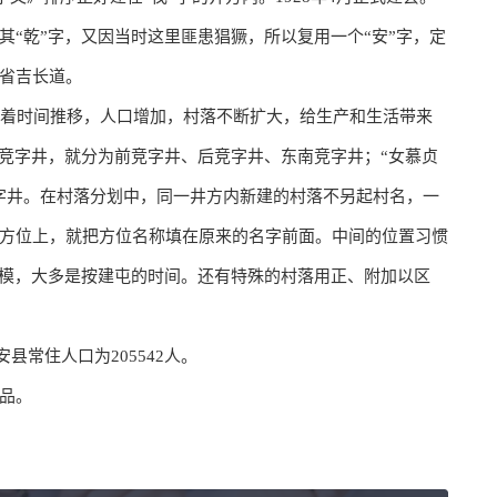
“乾”字，又因当时这里匪患猖獗，所以复用一个“安”字，定
省吉长道。
随着时间推移，人口增加，村落不断扩大，给生产和生活带来
的竞字井，就分为前竞字井、后竞字井、东南竞字井；“女慕贞
字井。在村落分划中，同一井方内新建的村落不另起村名，一
方位上，就把方位名称填在原来的名字前面。中间的位置习惯
规模，大多是按建屯的时间。还有特殊的村落用正、附加以区
县常住人口为205542人。
品。