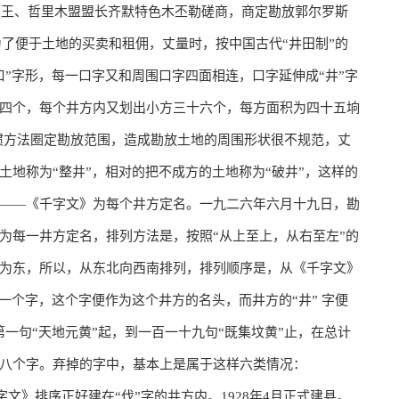
旗蒙王、哲里木盟盟长齐默特色木丕勒磋商，商定勘放郭尔罗斯
。为了便于土地的买卖和租佣，丈量时，按中国古代“井田制”的
”字形，每一口字又和周围口字四面相连，口字延伸成“井”字
四个，每个井方内又划出小方三十六个，每方面积为四十五垧
习惯方法圈定勘放范围，造成勘放土地的周围形状很不规范，丈
地称为“整井”，相对的把不成方的土地称为“破井”，这样的
――《千字文》为每个井方定名。一九二六年六月十九日，勘
为每一井方定名，排列方法是，按照“从上至上，从右至左”的
为东，所以，从东北向西南排列，排列顺序是，从《千字文》
一个字，这个字便作为这个井方的名头，而井方的“井” 字便
第一句“天地元黄”起，到一百一十九句“既集坟黄”止，在总计
八个字。弃掉的字中，基本上是属于这样六类情况：
字文》排序正好建在“伐”字的井方内。1928年4月正式建县。