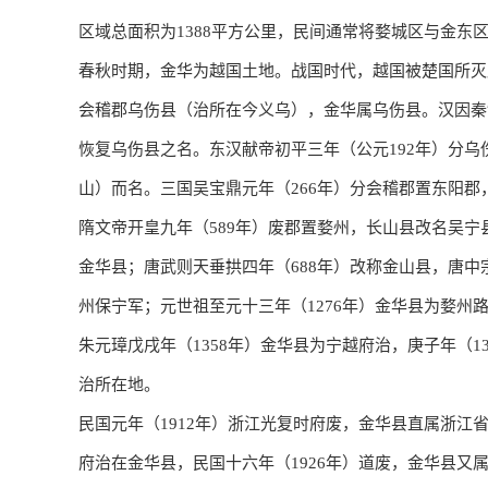
区域总面积为1388平方公里，民间通常将婺城区与金东区
春秋时期，金华为越国土地。战国时代，越国被楚国所灭
会稽郡乌伤县（治所在今义乌），金华属乌伤县。汉因秦
恢复乌伤县之名。东汉献帝初平三年（公元192年）分
山）而名。三国吴宝鼎元年（266年）分会稽郡置东阳郡
隋文帝开皇九年（589年）废郡置婺州，长山县改名吴宁
金华县；唐武则天垂拱四年（688年）改称金山县，唐中宗
州保宁军；元世祖至元十三年（1276年）金华县为婺州
朱元璋戊戌年（1358年）金华县为宁越府治，庚子年（
治所在地。
民国元年（1912年）浙江光复时府废，金华县直属浙江
府治在金华县，民国十六年（1926年）道废，金华县又