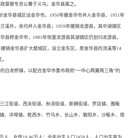
行政督察专员公署于义乌，金华县属之。
析金华县城区设金华市。1950年撤金华市并入金华县，1951年
入兰溪外，余均并入金华县；1959年撤销龙游县，其中湖镇区
金华县称金华市，1983年恢复龙游县其湖镇区仍划归龙游县。
0年撤销金华县扩大婺城区，设立金东区，原金华县的汤溪等14
区。
在的白龙桥镇，以配合金华市委市政府“一中心两翼两三角”的
​三江街道、​西关街道、​秋滨街道、​新狮街道、​罗店镇、​雅畈
镇、​洋埠镇、​乾西乡、​竹马乡、​长山乡、​箬阳乡、​沙畈乡、​塔
22万人，女性19.46万人；全年出生人口2458人，人口出生率为