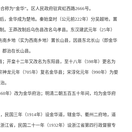
合称为“金华”。区人民政府驻宾虹西路2666号。
后，金华成为楚地。秦始皇时（公元前222年）分吴越地，置
制。王莽改制后乌伤县改名乌孝县。东汉建武元年（25年）
乌伤南乡地（实为西南乡地）置长山县，因县东北长山（即金华
，郡治在长山县。
县；开皇十二年又改名为东阳县，至十八年（598年）更名为
神龙元年（705年）复名金华县；宋淳化元年（990年）为婺
路治。
1360年）改为金华府治；明清二朝五百五十年间，均为金华府
省，民国三年（1914年）设金华道，辖金华、衢州二府地，道
属浙江省，民国二十一年（1932年）设浙江省第四行政督察专