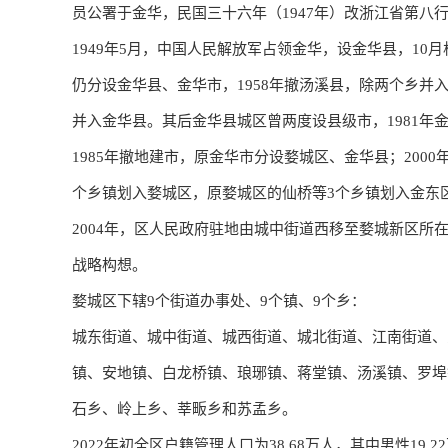
员公署于金华，民国三十六年（1947年）改浙江省第八
1949年5月，中国人民解放军占领金华，设金华县，10月
仍分设金华县、金华市，1958年撤汤溪县，除两个乡并
并入金华县。其后金华县城区曾两度设县级市，1981年
1985年撤地建市，原金华市分设婺城区、金华县；200
个乡镇划入婺城区，原婺城区的仙桥等3个乡镇划入金东
2004年，区人民政府驻地由城中街道西移至婺城新区所
战略构想。
婺城区下辖9个街道办事处、9个镇、9个乡：
城东街道、​城中街道、​城西街道、​城北街道、​江南街道、
镇、​安地镇、​白龙桥镇、​琅琊镇、​蒋堂镇、​汤溪镇、​罗埠
石乡、​岭上乡、​莘畈乡和苏孟乡。
2022年初全区户籍管理人口为38.68万人，其中男性19.