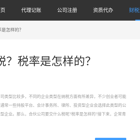
首页
代理记账
公司注册
资质代办
财税
率是怎样的？
税？税率是怎样的？
代
公司类型比较多，不同的企业类型在纳税方面有所差异，不少创业者可能
，通常一些持股平台、会计事务所、律所、投资型企业会选择此类型的公
型企业。那么，合伙公司要交什么税呢?税率是怎样的?接下来，企常青