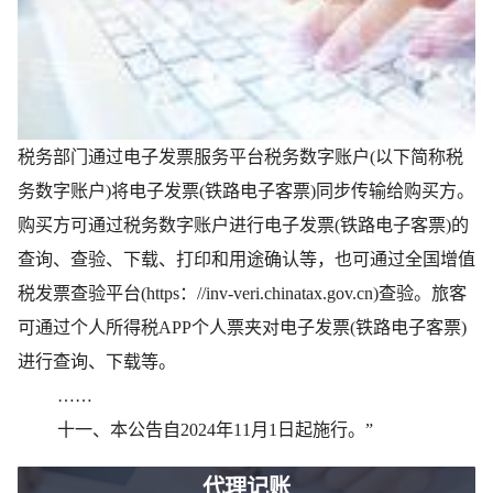
税务部门通过电子发票服务平台税务数字账户(以下简称税
务数字账户)将电子发票(铁路电子客票)同步传输给购买方。
购买方可通过税务数字账户进行电子发票(铁路电子客票)的
查询、查验、下载、打印和用途确认等，也可通过全国增值
税发票查验平台(https：//inv-veri.chinatax.gov.cn)查验。旅客
可通过个人所得税APP个人票夹对电子发票(铁路电子客票)
进行查询、下载等。
……
十一、本公告自2024年11月1日起施行。”
代理记账