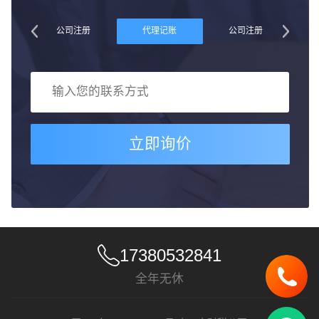
账
公司注册
代理记账
公司注册
立即询价
17380532841
全年无休