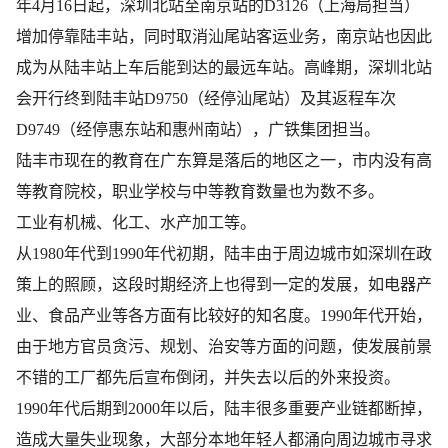
年4月16日起，深圳北站至南京站的D3126（上海局担当）
增加停靠陆丰站，同时取消汕尾站客运业务，南京站也因此
成为从陆丰站上车后能到达的最远车站。高峰期，深圳北站
会开行终到陆丰站D9750（经停汕尾站）及其返程车次
D9749（经停惠东站和惠州南站），广铁集团担当。
陆丰市现在的教育在广东算是落后的地区之一，市内没有高
等教育院校，职业学校与中等教育数量也为数不多。
工业有机械、化工、水产加工等。
从1980年代到1990年代初期，陆丰由于周边城市如深圳在政
策上的照顾，这段时期经济上也得到一定的发展，如电器产
业、食品产业等各方面有比较好的知名度。1990年代开始，
由于地方官员贪污、规划、治安等方面的问题，使发展前景
不错的工厂都先后宣布倒闭，并失去以后的外来投资。
1990年代后期到2000年以后，陆丰很多重要产业链都断掉，
造成大量失业现象，大部分本地年轻人都涌向周边城市寻求