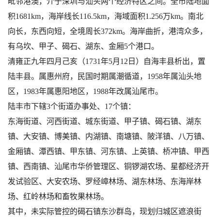
毗邻港澳，介于深圳与汕头两个经济特区之间。全市陆地面
积1681km，海岸线长116.5km，海域面积1.256万km。南北
向长，东西向短，全境周长372km。海岸曲折，港湾众多，
有乌坎、甲子、碣石、湖东、金厢5个港口。
清雍正九年四月己亥（1731年5月12日）自海丰县析出，置
陆丰县。属惠州府，民国时期属潮循道，1958年属汕头地
区，1983年属惠阳地区，1988年改属汕尾市。
陆丰市下辖3个街道办事处、17个镇：
东海街道、​河西街道、​城东街道、​甲子镇、​碣石镇、​湖东
镇、​大安镇、​博美镇、​内湖镇、​南塘镇、​陂洋镇、​八万镇、​
金厢镇、​潭西镇、​甲东镇、​河东镇、​上英镇、​桥冲镇、​甲西
镇、​西南镇、​汕尾市华侨管理区、​铜锣湖农场、​星都经济开
发试验区、​大安农场、​罗经嶂林场、​湖东林场、​东海岸林
场、​红岭林场和畜牧果林场。
其中，未实际管控的碣石镇东沙群岛，现划归城区遮浪街