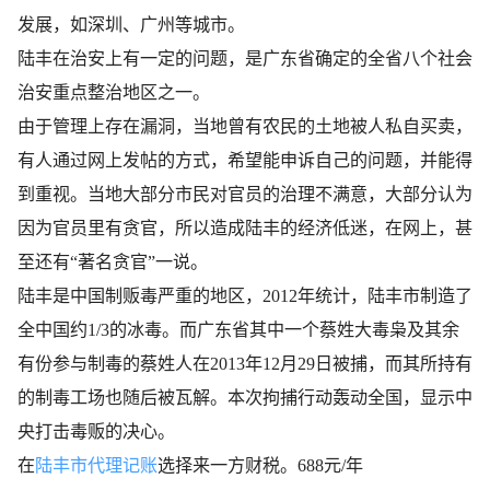
发展，如深圳、广州等城市。
陆丰在治安上有一定的问题，是广东省确定的全省八个社会
治安重点整治地区之一。
由于管理上存在漏洞，当地曾有农民的土地被人私自买卖，
有人通过网上发帖的方式，希望能申诉自己的问题，并能得
到重视。当地大部分市民对官员的治理不满意，大部分认为
因为官员里有贪官，所以造成陆丰的经济低迷，在网上，甚
至还有“著名贪官”一说。
陆丰是中国制贩毒严重的地区，2012年统计，陆丰市制造了
全中国约1/3的冰毒。而广东省其中一个蔡姓大毒枭及其余
有份参与制毒的蔡姓人在2013年12月29日被捕，而其所持有
的制毒工场也随后被瓦解。本次拘捕行动轰动全国，显示中
央打击毒贩的决心。
在
陆丰市代理记账
选择来一方财税。688元/年