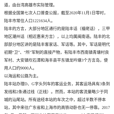
道，由台湾高雄市实际管理。
根据全国第七次人口普查公报，截至2020年11月1日零时，
陆丰市常住人口1221634人。
陆丰的方言，大部分地区通行的是陆丰话（福佬话），三甲
地区潮州话（相近惠来方言），以上均属闽南语。陆丰的北
部部分地区讲的是陆丰客家话、军话等。其中，军话是明代
初期“卫”、“所”军制的直接产物，有陆丰市西南镇青塘村良
军村、大安镇坎石潭和海丰县平东镇龙吟塘3个方言岛，使
用人口约9000人。
以海运和公路为主。
陆丰站办理D、G字头列车的客运业务，其客运场具有3条到
发线和2条通过线（正线）。然而，本站的客流量略少于同
城的汕尾站。所有途经本站的车次之中，超过半数不停本
站，其中来往广东省和上海市的高铁动卧也无一停靠。2017