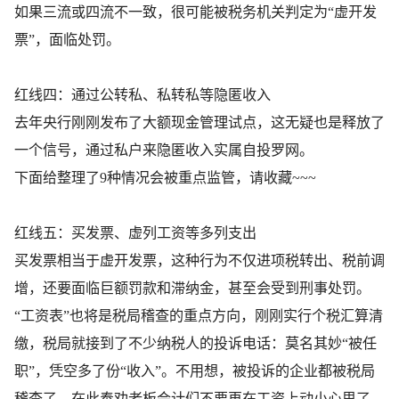
如果三流或四流不一致，很可能被税务机关判定为“虚开发
票”，面临处罚。
红线四：通过公转私、私转私等隐匿收入
去年央行刚刚发布了大额现金管理试点，这无疑也是释放了
一个信号，通过私户来隐匿收入实属自投罗网。
下面给整理了9种情况会被重点监管，请收藏~~~
红线五：买发票、虚列工资等多列支出
买发票相当于虚开发票，这种行为不仅进项税转出、税前调
增，还要面临巨额罚款和滞纳金，甚至会受到刑事处罚。
“工资表”也将是税局稽查的重点方向，刚刚实行个税汇算清
缴，税局就接到了不少纳税人的投诉电话：莫名其妙“被任
职”，凭空多了份“收入”。不用想，被投诉的企业都被税局
稽查了。在此奉劝老板会计们不要再在工资上动小心思了。