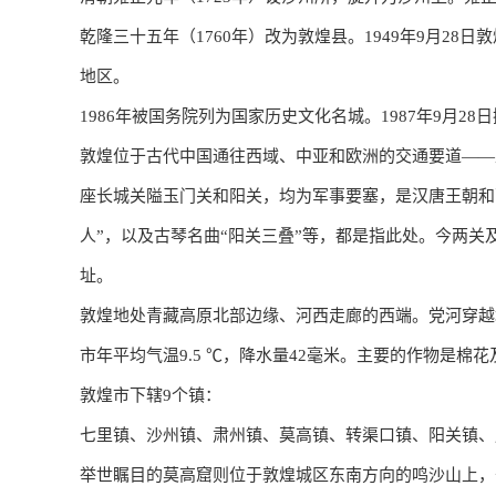
乾隆三十五年（1760年）改为敦煌县。1949年9月28
地区。
1986年被国务院列为国家历史文化名城。1987年9月
敦煌位于古代中国通往西域、中亚和欧洲的交通要道——
座长城关隘玉门关和阳关，均为军事要塞，是汉唐王朝和
人”，以及古琴名曲“阳关三叠”等，都是指此处。今两
址。
敦煌地处青藏高原北部边缘、河西走廊的西端。党河穿越
市年平均气温9.5 ℃，降水量42毫米。主要的作物是
敦煌市下辖9个镇：
七里镇、​沙州镇、​肃州镇、​莫高镇、​转渠口镇、​阳关
举世瞩目的莫高窟则位于敦煌城区东南方向的鸣沙山上，于