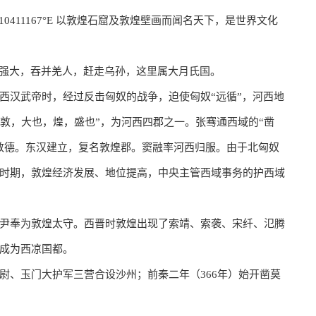
10411167°E
以敦煌石窟及敦煌壁画而闻名天下，是世界文化
渐强大，吞并羌人，赶走乌孙，这里属大月氏国。
西汉武帝时，经过反击匈奴的战争，迫使匈奴“远循”，河西地
“敦，大也，煌，盛也”，为河西四郡之一。张骞通西域的“凿
敦德。东汉建立，复名敦煌郡。窦融率河西归服。由于北匈奴
时期，敦煌经济发展、地位提高，中央主管西域事务的护西域
尹奉为敦煌太守。西晋时敦煌出现了索靖、索袭、宋纤、氾腾
成为西凉国都。
尉、玉门大护军三营合设沙州；前秦二年（366年）始开凿莫