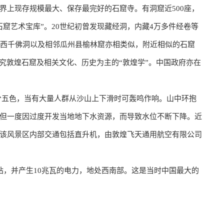
界上现存规模最大、保存最完好的石窟寺。有洞窟近500座，
窟艺术宝库”。20世纪初曾发现藏经洞，内藏4万多件经卷等
的西千佛洞以及相邻瓜州县榆林窟亦相类似，附近相似的石窟
究敦煌石窟及相关文化、历史为主的“敦煌学”。中国政府亦在
分五色，当有大量人群从沙山上下滑时可轰鸣作响。山中环抱
但一度因过度开发当地地下水资源，而导致水位不断下降。近
该风景区内部交通包括直升机，由敦煌飞天通用航空有限公司
站，并产生10兆瓦的电力，地处西南部。这是当时中国最大的