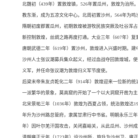
北魏初（439年）置敦煌镇，526年置瓜州，敦煌为治
教东渐，成为五凉文化中心。北周初置沙州，564年为
隋朝初废郡置瓜州，初期敦煌被游牧民族突厥及吐谷浑占
新控制敦煌，丝绸之路再度打通。大业三年（607年）
唐朝武德二年（619年）置沙州，敦煌进入兴盛时期。建中
沙州人士张议潮募兵集众起义，经过血战夺回敦煌城，使
义军，并任命张议潮为敦煌归义军节度使。
后梁末帝朱友贞乾化二年（914年）敦煌迎来一位新的
一派繁华的景象，莫高窟的开始了一个以大洞窟开凿为主
北宋景祐三年（1036年）敦煌为西夏占领，统治敦煌达19
年升为沙州路总管府，隶属甘肃行中书省。明朝永乐三年（
年）因叶尔羌汗国攻击，关闭嘉峪关，从此瓜州、沙州成
清朝雍正元年（1723年）设沙州所，旋升为沙州卫。雍正四