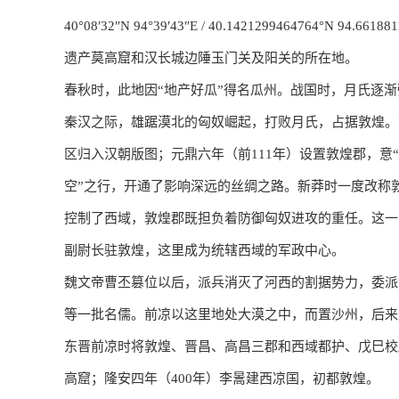
40°08′32″N
94°39′43″E
/
40.1421299464764°N 94.661881
遗产莫高窟和汉长城边陲玉门关及阳关的所在地。
春秋时，此地因“地产好瓜”得名瓜州。战国时，月氏逐
秦汉之际，雄踞漠北的匈奴崛起，打败月氏，占据敦煌。
区归入汉朝版图；元鼎六年（前111年）设置敦煌郡，意
空”之行，开通了影响深远的丝绸之路。新莽时一度改称
控制了西域，敦煌郡既担负着防御匈奴进攻的重任。这一
副尉长驻敦煌，这里成为统辖西域的军政中心。
魏文帝曹丕篡位以后，派兵消灭了河西的割据势力，委派
等一批名儒。前凉以这里地处大漠之中，而置沙州，后来
东晋前凉时将敦煌、晋昌、高昌三郡和西域都护、戊巳校
高窟；隆安四年（400年）李暠建西凉国，初都敦煌。