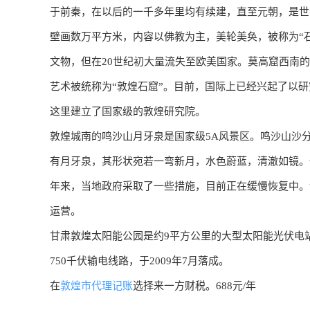
于前秦，在以后的一千多年里均有续建，直至元朝，是世
壁画数万平方米，内容以佛教为主，美轮美奂，被称为“石
文物，但在20世纪初大量流失至欧美国家。莫高窟西南
艺术被统称为“敦煌石窟”。目前，国际上已经兴起了以研
这里建立了国家级的敦煌研究院。
敦煌城南的鸣沙山月牙泉是国家级5A风景区。鸣沙山沙
有月牙泉，其形状宛若一弯新月，水色蔚蓝，清澈如镜。
年来，当地政府采取了一些措施，目前正在缓慢恢复中。
运营。
甘肃敦煌太阳能公园是约9平方公里的大型太阳能光伏电
750千伏输电线路，于2009年7月落成。
在
敦煌市代理记账
选择来一方财税。688元/年