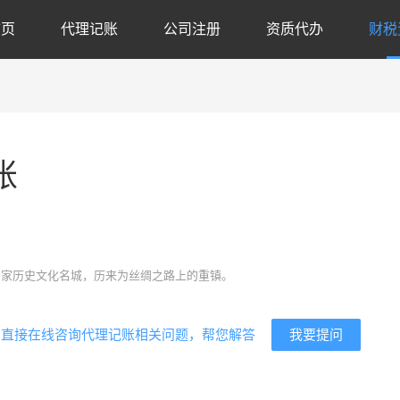
首页
代理记账
公司注册
资质代办
财税
账
代
国家历史文化名城，历来为丝绸之路上的重镇。
我要提问
？直接在线咨询代理记账相关问题，帮您解答