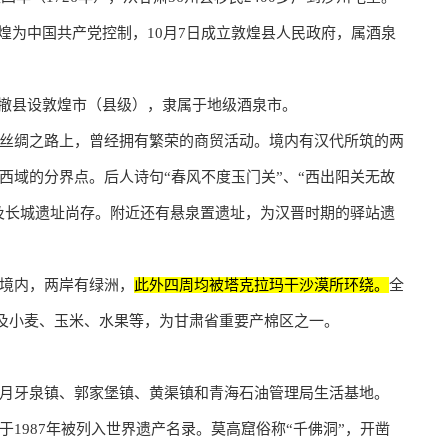
日敦煌为中国共产党控制，10月7日成立敦煌县人民政府，属酒泉
28日撤县设敦煌市（县级），隶属于地级酒泉市。
丝绸之路上，曾经拥有繁荣的商贸活动。境内有汉代所筑的两
西域的分界点。后人诗句“春风不度玉门关”、“西出阳关无故
关及长城遗址尚存。附近还有悬泉置遗址，为汉晋时期的驿站遗
境内，两岸有绿洲，
此外四周均被塔克拉玛干沙漠所环绕。
全
棉花及小麦、玉米、水果等，为甘肃省重要产棉区之一。
镇、​月牙泉镇、​郭家堡镇、​黄渠镇和青海石油管理局生活基地。
1987年被列入世界遗产名录。莫高窟俗称“千佛洞”，开凿