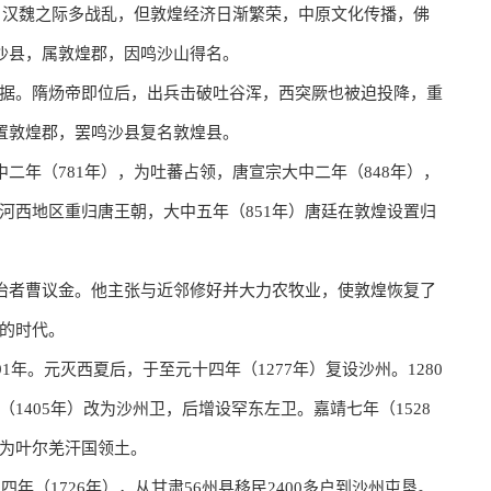
所。汉魏之际多战乱，但敦煌经济日渐繁荣，中原文化传播，佛
鸣沙县，属敦煌郡，因鸣沙山得名。
据。隋炀帝即位后，出兵击破吐谷浑，西突厥也被迫投降，重
复置敦煌郡，罢鸣沙县复名敦煌县。
二年（781年），为吐蕃占领，唐宣宗大中二年（848年），
河西地区重归唐王朝，大中五年（851年）唐廷在敦煌设置归
统治者曹议金。他主张与近邻修好并大力农牧业，使敦煌恢复了
的时代。
1年。元灭西夏后，于至元十四年（1277年）复设沙州。1280
1405年）改为沙州卫，后增设罕东左卫。嘉靖七年（1528
为叶尔羌汗国领土。
年（1726年），从甘肃56州县移民2400多户到沙州屯垦。