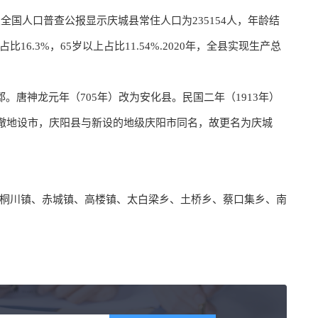
七次全国人口普查公报显示庆城县常住人口为235154人，年龄结
以上占比16.3%，65岁以上占比11.54%.2020年，全县实现生产总
。唐神龙元年（705年）改为安化县。民国二年（1913年）
区撤地设市，庆阳县与新设的地级庆阳市同名，故更名为庆城
​桐川镇、​赤城镇、​高楼镇、​太白梁乡、​土桥乡、​蔡口集乡、​南