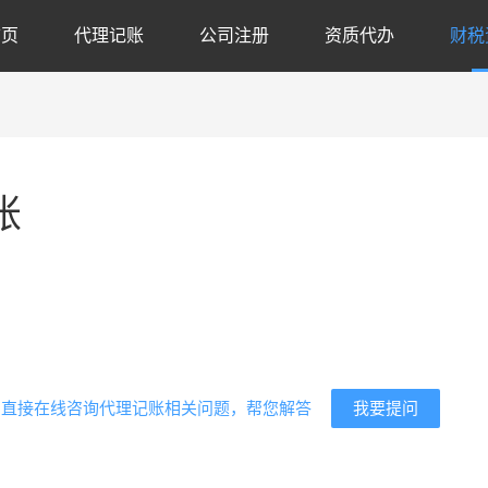
首页
代理记账
公司注册
资质代办
财税
账
代
。
我要提问
？直接在线咨询代理记账相关问题，帮您解答