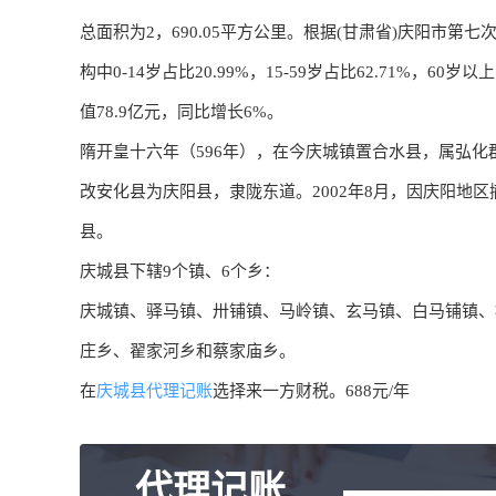
总面积为2，690.05平方公里。根据(甘肃省)庆阳市第
构中0-14岁占比20.99%，15-59岁占比62.71%，60岁
值78.9亿元，同比增长6%。
隋开皇十六年（596年），在今庆城镇置合水县，属弘化郡
改安化县为庆阳县，隶陇东道。2002年8月，因庆阳地
县。
庆城县下辖9个镇、6个乡：
庆城镇、​驿马镇、​卅铺镇、​马岭镇、​玄马镇、​白马铺镇、
庄乡、​翟家河乡和蔡家庙乡。
在
庆城县代理记账
选择来一方财税。688元/年
代理记账